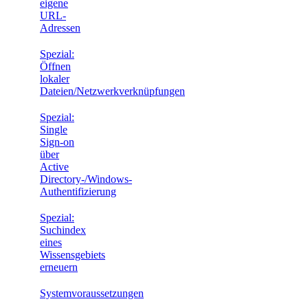
eigene
URL-
Adressen
Spezial:
Öffnen
lokaler
Dateien/Netzwerkverknüpfungen
Spezial:
Single
Sign-on
über
Active
Directory-/Windows-
Authentifizierung
Spezial:
Suchindex
eines
Wissensgebiets
erneuern
Systemvoraussetzungen