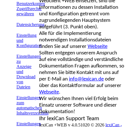
Webclient +WEB einsetzen, sind die
Benutzerkonten
Informationen zu dessen Installation
Zugriffsrechte
und Konfiguration getrennt vom
gewähren
zugrundeliegenden Hauptsystem
Datensicherung
aufgeführt (3. Punkt oben).
Alle für die Implementierung
Einstellung
notwendigen Installationsdateien
und
Konfiguration
finden Sie auf unserer
Webseite
Sollten entgegen unserem Anspruch
Einstellungen
auf eine vollständige und verständliche
zu
Dokumentation Fragen aufkommen, so
Anzeige
und
nehmen Sie bitte Kontakt mit uns auf
Download
per E-Mail an
info@lexican.de
oder
von
über das Kontaktformular auf unserer
Dateien
Webseite
.
Einstellungen
Wir wünschen Ihnen viel Erfolg beim
zum
Einsatz unserer Software und dieser
automatischen
Dokumentation!
Inhaltsverzeichnis
Ihr lexiCan Support Team
Einstellungen
lexiCan +WEB v 4.0.51020
© 2026
lexiCan -