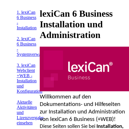
lexiCan 6 Business
1. lexiCan
6 Business
Installation und
-
Installation
Administration
2. lexiCan
6 Business
-
Systemverwaltung
3. lexiCan
Webclient
+WEB -
Installation
und
Konfiguration
Willkommen auf den
Aktuelle
Dokumentations- und Hilfeseiten
Aktivitäten
zur Installation und Administration
und
Lizenzvergabe
von lexiCan 6 Business (+WEB)!
einsehen
Diese Seiten sollen Sie bei
Installation,