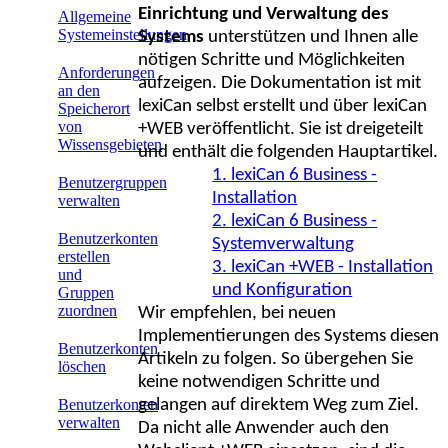
Einrichtung und Verwaltung des
Allgemeine
Systemeinstellungen
Systems
unterstützen und Ihnen alle
nötigen Schritte und Möglichkeiten
Anforderungen
aufzeigen. Die Dokumentation ist mit
an den
lexiCan selbst erstellt und über lexiCan
Speicherort
von
+WEB veröffentlicht. Sie ist dreigeteilt
Wissensgebieten
und enthält die folgenden Hauptartikel.
1. lexiCan 6 Business -
Benutzergruppen
Installation
verwalten
2. lexiCan 6 Business -
Benutzerkonten
Systemverwaltung
erstellen
3. lexiCan +WEB - Installation
und
und Konfiguration
Gruppen
zuordnen
Wir empfehlen, bei neuen
Implementierungen des Systems diesen
Benutzerkonten
Artikeln zu folgen. So übergehen Sie
löschen
keine notwendigen Schritte und
gelangen auf direktem Weg zum Ziel.
Benutzerkonten
verwalten
Da nicht alle Anwender auch den