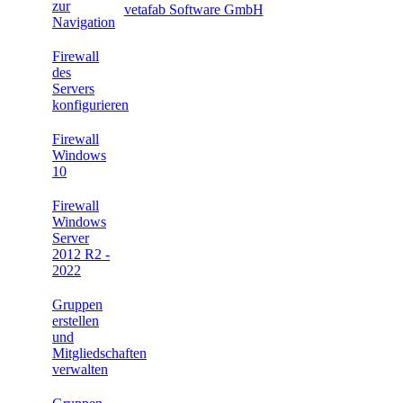
zur
vetafab Software GmbH
Navigation
Firewall
des
Servers
konfigurieren
Firewall
Windows
10
Firewall
Windows
Server
2012 R2 -
2022
Gruppen
erstellen
und
Mitgliedschaften
verwalten