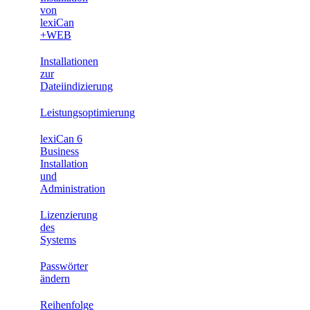
von
lexiCan
+WEB
Installationen
zur
Dateiindizierung
Leistungsoptimierung
lexiCan 6
Business
Installation
und
Administration
Lizenzierung
des
Systems
Passwörter
ändern
Reihenfolge