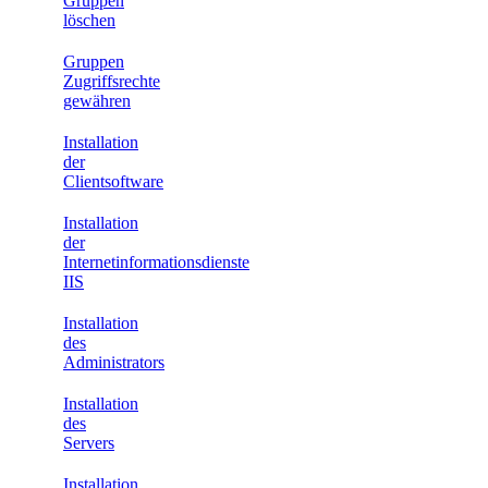
Gruppen
löschen
Gruppen
Zugriffsrechte
gewähren
Installation
der
Clientsoftware
Installation
der
Internetinformationsdienste
IIS
Installation
des
Administrators
Installation
des
Servers
Installation