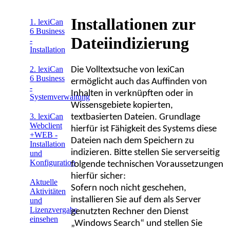
Installationen zur
1. lexiCan
6 Business
Dateiindizierung
-
Installation
2. lexiCan
Die Volltextsuche von lexiCan
6 Business
ermöglicht auch das Auffinden von
-
Inhalten in verknüpften oder in
Systemverwaltung
Wissensgebiete kopierten,
3. lexiCan
textbasierten Dateien. Grundlage
Webclient
hierfür ist Fähigkeit des Systems diese
+WEB -
Dateien nach dem Speichern zu
Installation
indizieren. Bitte stellen Sie serverseitig
und
Konfiguration
folgende technischen Voraussetzungen
hierfür sicher:
Aktuelle
Sofern noch nicht geschehen,
Aktivitäten
installieren Sie auf dem als Server
und
Lizenzvergabe
genutzten Rechner den Dienst
einsehen
„Windows Search“ und stellen Sie