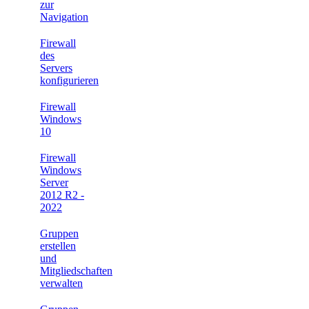
zur
Navigation
Firewall
des
Servers
konfigurieren
Firewall
Windows
10
Firewall
Windows
Server
2012 R2 -
2022
Gruppen
erstellen
und
Mitgliedschaften
verwalten