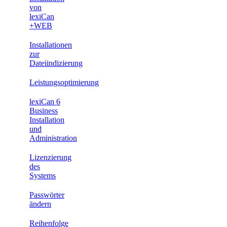
von
lexiCan
+WEB
Installationen
zur
Dateiindizierung
Leistungsoptimierung
lexiCan 6
Business
Installation
und
Administration
Lizenzierung
des
Systems
Passwörter
ändern
Reihenfolge