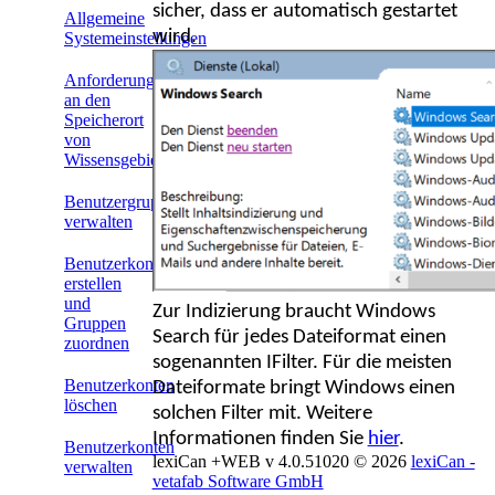
sicher, dass er automatisch gestartet
Allgemeine
wird.
Systemeinstellungen
Anforderungen
an den
Speicherort
von
Wissensgebieten
Benutzergruppen
verwalten
Benutzerkonten
erstellen
und
Zur Indizierung braucht Windows
Gruppen
Search für jedes Dateiformat einen
zuordnen
sogenannten IFilter. Für die meisten
Benutzerkonten
Dateiformate bringt Windows einen
löschen
solchen Filter mit. Weitere
Informationen finden Sie
hier
.
Benutzerkonten
lexiCan +WEB v 4.0.51020
© 2026
lexiCan -
verwalten
vetafab Software GmbH