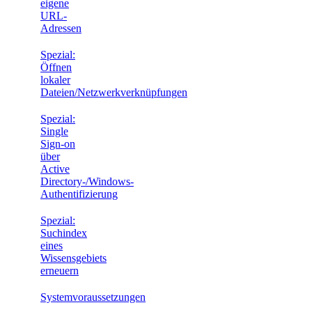
eigene
URL-
Adressen
Spezial:
Öffnen
lokaler
Dateien/Netzwerkverknüpfungen
Spezial:
Single
Sign-on
über
Active
Directory-/Windows-
Authentifizierung
Spezial:
Suchindex
eines
Wissensgebiets
erneuern
Systemvoraussetzungen