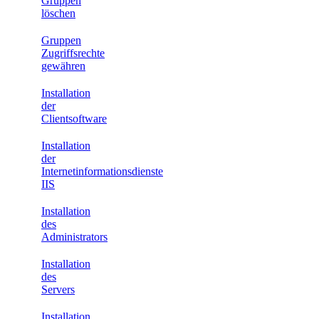
Gruppen
löschen
Gruppen
Zugriffsrechte
gewähren
Installation
der
Clientsoftware
Installation
der
Internetinformationsdienste
IIS
Installation
des
Administrators
Installation
des
Servers
Installation