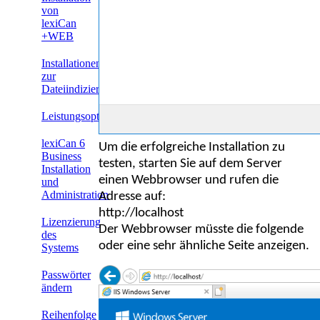
von
lexiCan
+WEB
Installationen
zur
Dateiindizierung
Leistungsoptimierung
lexiCan 6
Um die erfolgreiche Installation zu
Business
testen, starten Sie auf dem Server
Installation
einen Webbrowser und rufen die
und
Administration
Adresse auf:
http://localhost
Lizenzierung
Der Webbrowser müsste die folgende
des
oder eine sehr ähnliche Seite anzeigen.
Systems
Passwörter
ändern
Reihenfolge