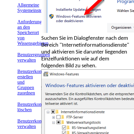
Allgemeine
Systemeinstellungen
Anforderungen
an den
Speicherort
von
Suchen Sie im Dialogfenster nach dem
Wissensgebieten
Bereich "Internetinformationsdienste"
und aktivieren Sie darunter liegenden
Benutzergruppen
Einzelfunktionen wie auf dem
verwalten
folgenden Bild zu sehen.
Benutzerkonten
erstellen
und
Gruppen
zuordnen
Benutzerkonten
löschen
Benutzerkonten
verwalten