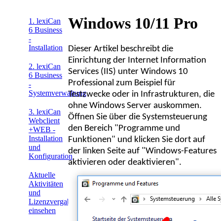
Windows 10/11 Pro
1. lexiCan
6 Business
-
Installation
Dieser Artikel beschreibt die
Einrichtung der Internet Information
2. lexiCan
Services (IIS) unter Windows 10
6 Business
Professional zum Beispiel für
-
Systemverwaltung
Testzwecke oder in Infrastrukturen, die
ohne Windows Server auskommen.
3. lexiCan
Öffnen Sie über die Systemsteuerung
Webclient
den Bereich "Programme und
+WEB -
Installation
Funktionen" und klicken Sie dort auf
und
der linken Seite auf "Windows-Features
Konfiguration
aktivieren oder deaktivieren".
Aktuelle
Aktivitäten
und
Lizenzvergabe
einsehen