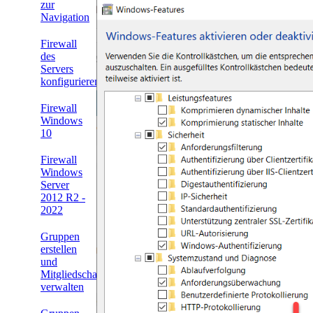
zur
Navigation
Firewall
des
Servers
konfigurieren
Firewall
Windows
10
Firewall
Windows
Server
2012 R2 -
2022
Gruppen
erstellen
und
Mitgliedschaften
verwalten