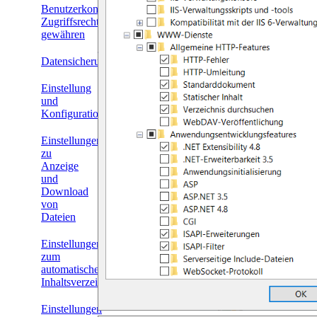
Benutzerkonten
Zugriffsrechte
gewähren
Datensicherung
Einstellung
und
Konfiguration
Einstellungen
zu
Anzeige
und
Download
von
Dateien
Einstellungen
zum
automatischen
Inhaltsverzeichnis
Einstellungen