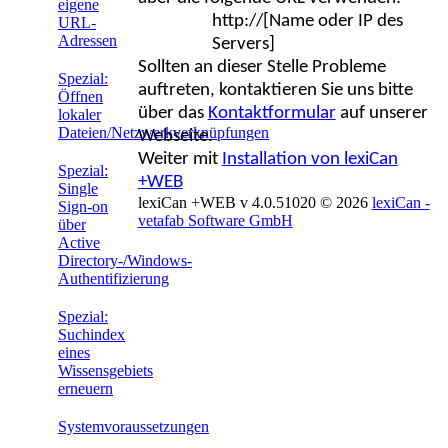
eigene
http://[Name oder IP des
URL-
Adressen
Servers]
Sollten an dieser Stelle Probleme
Spezial:
auftreten, kontaktieren Sie uns bitte
Öffnen
über das
Kontaktformular
auf unserer
lokaler
Dateien/Netzwerkverknüpfungen
Webseite.
Weiter mit
Installation von lexiCan
Spezial:
+WEB
Single
lexiCan +WEB v 4.0.51020
© 2026
lexiCan -
Sign-on
vetafab Software GmbH
über
Active
Directory-/Windows-
Authentifizierung
Spezial:
Suchindex
eines
Wissensgebiets
erneuern
Systemvoraussetzungen