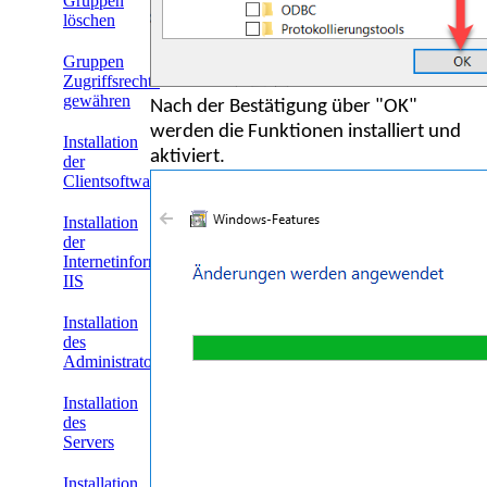
Gruppen
löschen
Gruppen
Zugriffsrechte
gewähren
Nach der Bestätigung über "OK"
werden die Funktionen installiert und
Installation
aktiviert.
der
Clientsoftware
Installation
der
Internetinformationsdienste
IIS
Installation
des
Administrators
Installation
des
Servers
Installation