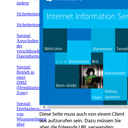
ändern
Sicherheitseinstellungen
Sicherheitsprotokoll
Spezial:
Ausschalten
der
verschlüsselten
Datenübertragung
Spezial:
Betrieb in
einer
DMZ
(Demilitarized
Zone)
Spezial:
Direktadressierung
von
Diese Seite muss auch von einem Client
Wissensgebieten
aus aufzurufen sein. Dazu müssen Sie
über
aber die folgende URL verwenden: