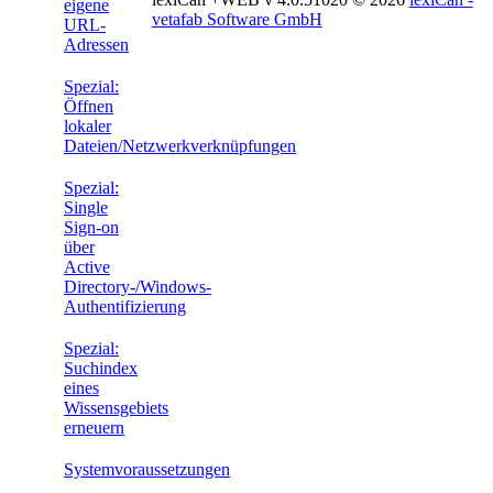
eigene
vetafab Software GmbH
URL-
Adressen
Spezial:
Öffnen
lokaler
Dateien/Netzwerkverknüpfungen
Spezial:
Single
Sign-on
über
Active
Directory-/Windows-
Authentifizierung
Spezial:
Suchindex
eines
Wissensgebiets
erneuern
Systemvoraussetzungen