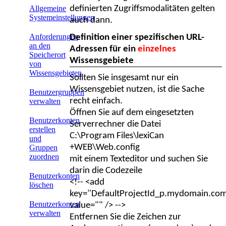
definierten Zugriffsmodalitäten gelten
Allgemeine
Systemeinstellungen
auch dann.
Anforderungen
Definition einer spezifischen URL-
an den
Adressen für ein
einzelnes
Speicherort
Wissensgebiete
von
Wissensgebieten
Sollten Sie insgesamt nur ein
Wissensgebiet nutzen, ist die Sache
Benutzergruppen
recht einfach.
verwalten
Öffnen Sie auf dem eingesetzten
Benutzerkonten
Serverrechner die Datei
erstellen
C:\Program Files\lexiCan
und
+WEB\Web.config
Gruppen
zuordnen
mit einem Texteditor und suchen Sie
darin die Codezeile
Benutzerkonten
<!-- <add
löschen
key="DefaultProjectId_p.mydomain.co
Benutzerkonten
value="" /> -->
verwalten
Entfernen Sie die Zeichen zur