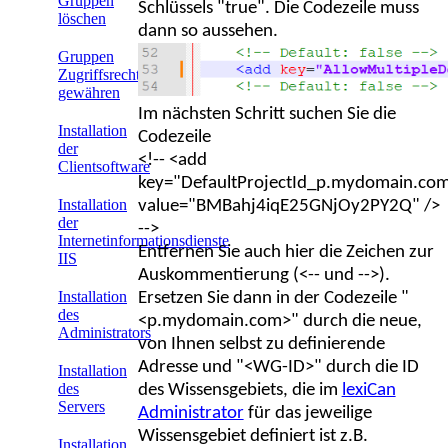
Gruppen
Schlüssels "true". Die Codezeile muss
löschen
dann so aussehen.
Gruppen
Zugriffsrechte
gewähren
Im nächsten Schritt suchen Sie die
Installation
Codezeile
der
<!-- <add
Clientsoftware
key="DefaultProjectId_p.mydomain.co
Installation
value="BMBahj4iqE25GNjOy2PY2Q" />
der
-->
Internetinformationsdienste
Entfernen Sie auch hier die Zeichen zur
IIS
Auskommentierung (<-- und -->).
Installation
Ersetzen Sie dann in der Codezeile "
des
<p.mydomain.com>" durch die neue,
Administrators
von Ihnen selbst zu definierende
Adresse und "<WG-ID>" durch die ID
Installation
des
des Wissensgebiets, die im
lexiCan
Servers
Administrator
für das jeweilige
Wissensgebiet definiert ist z.B.
Installation