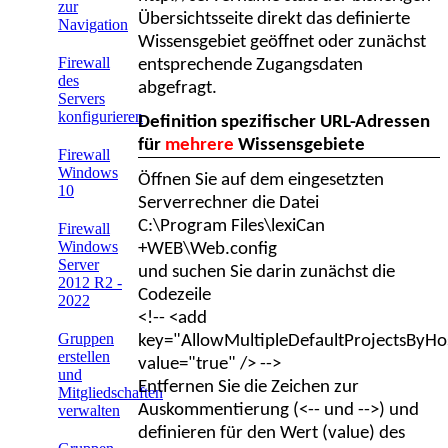
zur
Übersichtsseite direkt das definierte
Navigation
Wissensgebiet geöffnet oder zunächst
Firewall
entsprechende Zugangsdaten
des
abgefragt.
Servers
konfigurieren
Definition spezifischer URL-Adressen
für
mehrere
Wissensgebiete
Firewall
Windows
Öffnen Sie auf dem eingesetzten
10
Serverrechner die Datei
C:\Program Files\lexiCan
Firewall
Windows
+WEB\Web.config
Server
und suchen Sie darin zunächst die
2012 R2 -
Codezeile
2022
<!-- <add
Gruppen
key="AllowMultipleDefaultProjectsByHo
erstellen
value="true" /> -->
und
Entfernen Sie die Zeichen zur
Mitgliedschaften
Auskommentierung (<-- und -->) und
verwalten
definieren für den Wert (value) des