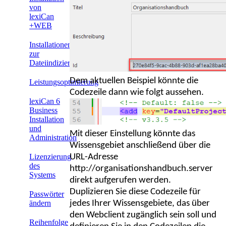
von
lexiCan
+WEB
Installationen
zur
Dateiindizierung
Dem aktuellen Beispiel könnte die
Leistungsoptimierung
Codezeile dann wie folgt aussehen.
lexiCan 6
Business
Installation
und
Mit dieser Einstellung könnte das
Administration
Wissensgebiet anschließend über die
URL-Adresse
Lizenzierung
des
http://organisationshandbuch.server
Systems
direkt aufgerufen werden.
Duplizieren Sie diese Codezeile für
Passwörter
jedes Ihrer Wissensgebiete, das über
ändern
den Webclient zugänglich sein soll und
Reihenfolge