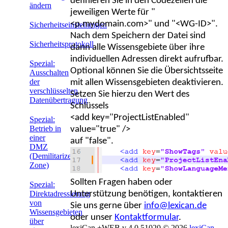
definieren Sie in den Codezeilen die
ändern
jeweiligen Werte für "
<p.mydomain.com>" und "<WG-ID>".
Sicherheitseinstellungen
Nach dem Speichern der Datei sind
Sicherheitsprotokoll
dann alle Wissensgebiete über ihre
individuellen Adressen direkt aufrufbar.
Spezial:
Optional können Sie die Übersichtsseite
Ausschalten
der
mit allen Wissensgebieten deaktivieren.
verschlüsselten
Setzen Sie hierzu den Wert des
Datenübertragung
Schlüssels
<add key="ProjectListEnabled"
Spezial:
Betrieb in
value="true" />
einer
auf "false".
DMZ
(Demilitarized
Zone)
Sollten Fragen haben oder
Spezial:
Unterstützung benötigen, kontaktieren
Direktadressierung
von
Sie uns gerne über
info@lexican.de
Wissensgebieten
oder unser
Kontaktformular
.
über
lexiCan +WEB v 4.0.51020
© 2026
lexiCan -