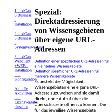
Spezial:
1. lexiCan
6 Business
Direktadressierung
-
Installation
von Wissensgebieten
2. lexiCan
über eigene URL-
6 Business
-
Adressen
Systemverwaltung
3. lexiCan
Webclient
Definition einer spezifischen URL-Adressen für
+WEB -
ein einzelnes Wissensgebiete
Installation
Definition spezifischer URL-Adressen für
und
mehrere Wissensgebiete
Konfiguration
Es besteht die Möglichkeit,
Wissensgebieten eine eigene URL-
Aktuelle
Adresse zuzuweisen und sie damit
Aktivitäten
und
direkt, ohne Aufruf über die
Lizenzvergabe
Übersichtsseite öffnen zu können. Die
einsehen
für das jeweilige Wissensgebiete