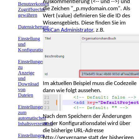
Auskommentierung (<-- und -->) und
Benutzerkonten
die Zeichen "_p.mydomain.com". Als
Zugriffsrechte
gewähren
Wert (value) definieren Sie die ID des
Wissensgebiets. Diese finden Sie im
Datensicherung
lexiCan Administrator
, z.B.
Einstellung
und
Konfiguration
Einstellungen
zu
Anzeige
und
Im aktuellen Beispiel muss die Codezeile
Download
von
dann wie folgt aussehen.
Dateien
Einstellungen
zum
Nach dem Speichern der Änderungen
automatischen
an der Konfigurationsdatei wird über
Inhaltsverzeichnis
die bisherige URL-Adresse
Einstellungen
http://servername statt der bisherigen