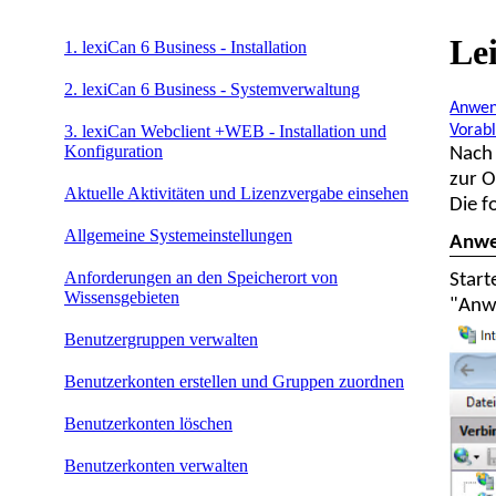
Le
1. lexiCan 6 Business - Installation
2. lexiCan 6 Business - Systemverwaltung
Anwen
Vorabl
3. lexiCan Webclient +WEB - Installation und
Konfiguration
Nach 
zur O
Aktuelle Aktivitäten und Lizenzvergabe einsehen
Die f
Allgemeine Systemeinstellungen
Anwe
Anforderungen an den Speicherort von
Start
Wissensgebieten
"Anw
Benutzergruppen verwalten
Benutzerkonten erstellen und Gruppen zuordnen
Benutzerkonten löschen
Benutzerkonten verwalten