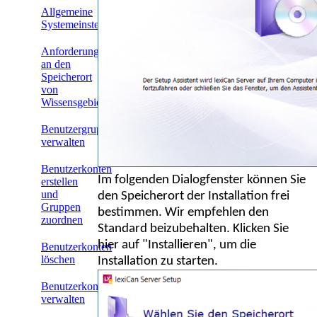
Allgemeine
Systemeinstellungen
Anforderungen
an den
Speicherort
von
Wissensgebieten
Benutzergruppen
verwalten
Benutzerkonten
Im folgenden Dialogfenster können Sie
erstellen
und
den Speicherort der Installation frei
Gruppen
bestimmen. Wir empfehlen den
zuordnen
Standard beizubehalten. Klicken Sie
hier auf "Installieren", um die
Benutzerkonten
löschen
Installation zu starten.
Benutzerkonten
verwalten