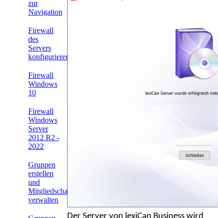
zur
Navigation
Firewall
des
Servers
konfigurieren
Firewall
Windows
10
Firewall
Windows
Server
2012 R2 -
2022
Gruppen
erstellen
und
Mitgliedschaften
verwalten
Der Server von lexiCan Business wird