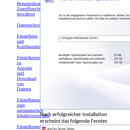
Benutzerkonten
Zugriffsrechte
gewähren
Datensicherung
Einstellung
und
Konfiguration
Einstellungen
zu
Anzeige
und
Download
von
Dateien
Einstellungen
zum
automatischen
Nach erfolgreicher Installation
Inhaltsverzeichnis
erscheint das folgende Fenster.
Einstellungen