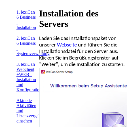
Installation des
1. lexiCan
6 Business
Servers
-
Installation
2. lexiCan
Laden Sie das Installationspaket von
6 Business
unserer
Webseite
und führen Sie die
-
Installationsdatei für den Server aus.
Systemverwaltung
Klicken Sie im Begrüßungsfenster auf
3. lexiCan
"Weiter", um die Installation zu starten.
Webclient
+WEB -
Installation
und
Konfiguration
Aktuelle
Aktivitäten
und
Lizenzvergabe
einsehen