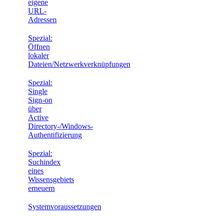
eigene
URL-
Adressen
Spezial:
Öffnen
lokaler
Dateien/Netzwerkverknüpfungen
Spezial:
Single
Sign-on
über
Active
Directory-/Windows-
Authentifizierung
Spezial:
Suchindex
eines
Wissensgebiets
erneuern
Systemvoraussetzungen