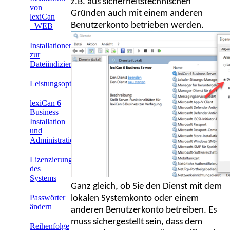
z.B. aus sicherheitstechnischen
von
Gründen auch mit einem anderen
lexiCan
Benutzerkonto betrieben werden.
+WEB
Installationen
zur
Dateiindizierung
Leistungsoptimierung
lexiCan 6
Business
Installation
und
Administration
Lizenzierung
des
Systems
Ganz gleich, ob Sie den Dienst mit dem
Passwörter
lokalen Systemkonto oder einem
ändern
anderen Benutzerkonto betreiben. Es
muss sichergestellt sein, dass dem
Reihenfolge