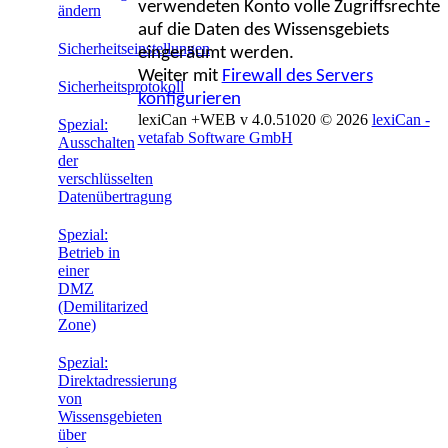
verwendeten Konto volle Zugriffsrechte
ändern
auf die Daten des Wissensgebiets
Sicherheitseinstellungen
eingeräumt werden.
Weiter mit
Firewall des Servers
Sicherheitsprotokoll
konfigurieren
lexiCan +WEB v 4.0.51020
© 2026
lexiCan -
Spezial:
vetafab Software GmbH
Ausschalten
der
verschlüsselten
Datenübertragung
Spezial:
Betrieb in
einer
DMZ
(Demilitarized
Zone)
Spezial:
Direktadressierung
von
Wissensgebieten
über