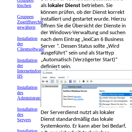
Gruppen
als
lokaler Dienst
betrieben. Sie
löschen
können prüfen, ob der Dienst korrekt
Gruppen
installiert und gestartet wurde. Hierzu
Zugriffsrechte
öffnen Sie die Übersicht der Dienste in
gewähren
der Windows-Verwaltung und suchen
Installation
nach dem Eintrag „lexiCan 6 Business
der
Server “. Dessen Status sollte „Wird
Clientsoftware
ausgeführt“ sein und als Starttyp
„Automatisch (Verzögerter Start)“
Installation
der
definiert sein.
Internetinformationsdienste
IIS
Installation
des
Administrators
Installation
Der Serverdienst nutzt als lokaler
des
Dienst standardmäßig das lokale
Servers
Systemkonto. Er kann aber bei Bedarf,
Installation